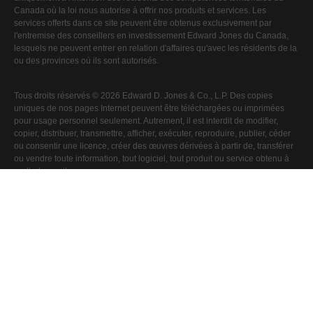
Canada où la loi nous autorise à offrir nos produits et services. Les
services offerts dans ce site peuvent être obtenus exclusivement par
l'entremise des conseillers en investissement Edward Jones du Canada,
lesquels ne peuvent entrer en relation d'affaires qu'avec les résidents de la
ou des provinces où ils sont autorisés.
Tous droits réservés © 2026 Edward D. Jones & Co., L.P. Des copies
uniques de nos pages Internet peuvent être téléchargées ou imprimées
pour usage personnel seulement. Autrement, il est interdit de modifier,
copier, distribuer, transmettre, afficher, exécuter, reproduire, publier, céder
ou consentir une licence, créer des œuvres dérivées à partir de, transférer
ou vendre toute information, tout logiciel, tout produit ou service obtenu à
partir de ce site.
Edward Jones, société en commandite établie au Canada, est une filiale
en propriété exclusive de Edward D. Jones & Co., L.P., société en
commandite du Missouri. Edward D. Jones & Co., L.P. est une filiale en
propriété exclusive de The Jones Financial Companies, LLLP, une société
en commandite à responsabilité limitée.
MD
Edward Jones
est une marque déposée de Edward D. Jones & Co., L.P.
Edward Jones et sa société affiliée indépendante aux États-Unis