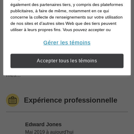
réalisé un moi-même. Travaillant depuis plus de 30
également des partenaires tiers, y compris des plateformes
ans dans le secteur financier, j’ai une expérience
publicitaires, à faire de même, notamment en ce qui
concerne la collecte de renseignements sur votre utilisation
bien équilibrée (placements, fiducies, courtage,
de nos sites et d’autres sites Web que des tiers peuvent
services bancaires personnels, prêts
utiliser à leurs propres fins. Vous pouvez accepter ou
hypothécaires, gestion, petites entreprises,
refuser l’utilisation de la plupart des témoins ci-dessous.
Pour en savoir plus sur la façon dont nous utilisons les
Gérer les témoins
services bancaires commerciaux, financement et
témoins et sur nos pratiques en matière de confidentialité,
analyse financière). Un jour, je me suis demandé :
veuillez consulter notre
Déclaration de confidentialité de
« Si je prenais ma retraite demain, que
Accepter tous les témoins
opens in a new window
l’information transmise en ligne
.
regretterais-je de ne pas avoir fait? » J’ai analysé
mes...
Expérience professionnelle
Edward Jones
Edward Jones
Mai 2019 à aujourd'hui