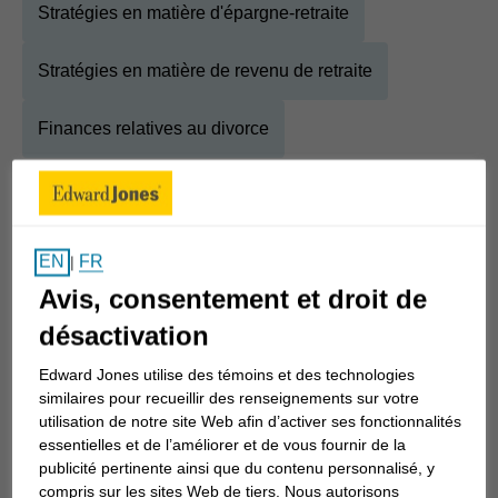
Stratégies en matière d'épargne-retraite
Stratégies en matière de revenu de retraite
Finances relatives au divorce
À propos
Maryanna
FR
EN
|
Afficher la biographie complète
Avis, consentement et droit de
Transformer vos objectifs en réalité : c’est ce que
notre collaboration peut faire, car j’élabore des
désactivation
stratégies financières personnalisées conçues
Edward Jones utilise des témoins et des technologies
spécialement pour votre famille et/ou votre
similaires pour recueillir des renseignements sur votre
entreprise afin d’atteindre vos objectifs.
utilisation de notre site Web afin d’activer ses fonctionnalités
essentielles et de l’améliorer et de vous fournir de la
publicité pertinente ainsi que du contenu personnalisé, y
Je sais comment réaliser un objectif, car j’en ai
compris sur les sites Web de tiers. Nous autorisons