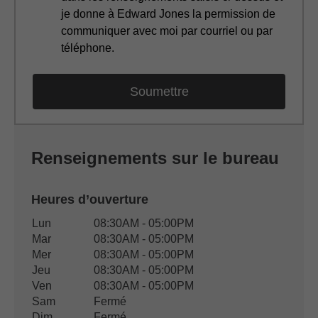
je donne à Edward Jones la permission de
communiquer avec moi par courriel ou par
téléphone.
Renseignements sur le bureau
Heures d’ouverture
Heures d’ouverture du bureau
Lun
08:30AM - 05:00PM
Jour de semaine
Disponibilité
Mar
08:30AM - 05:00PM
Mer
08:30AM - 05:00PM
Jeu
08:30AM - 05:00PM
Ven
08:30AM - 05:00PM
Sam
Fermé
Dim
Fermé