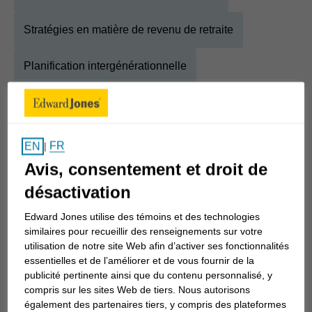
Stratégies en matière de revenu de retraite
Planification intergénérationnelle
Stratégies relatives à la succession et au patrimoine
FR
EN
|
À propos
Madeline
Avis, consentement et droit de
désactivation
Afficher la biographie complète
En tant que conseiller en investissement de
Edward Jones utilise des témoins et des technologies
Edward Jones, je crois qu'il est important d'investir
similaires pour recueillir des renseignements sur votre
mon temps à comprendre ce que vous cherchez à
utilisation de notre site Web afin d’activer ses fonctionnalités
essentielles et de l’améliorer et de vous fournir de la
atteindre avant d'investir votre argent. Il est
publicité pertinente ainsi que du contenu personnalisé, y
également important de comprendre le niveau de
compris sur les sites Web de tiers. Nous autorisons
risque que vous êtes prêt à accepter en matière de
également des partenaires tiers, y compris des plateformes