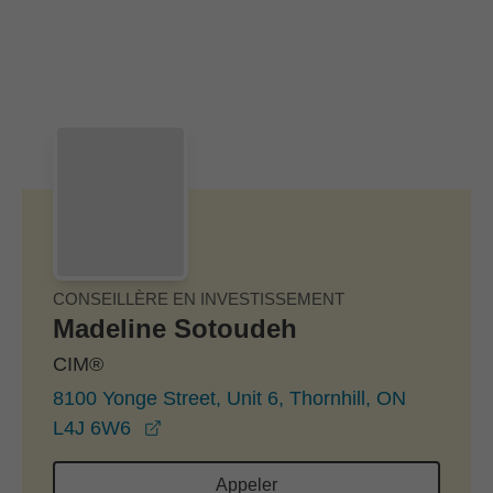
Passer au contenu principal
Skip to find a financial advisor link
CONSEILLÈRE EN INVESTISSEMENT
Madeline Sotoudeh
CIM®
8100 Yonge Street, Unit 6, Thornhill, ON
opens in a new window
L4J 6W6
Appeler