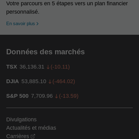
Votre parcours en 5 étapes vers un plan financier
personnalisé.
En savoir plus
Données des marchés
TSX
36,136.31
(
-10.11
)
DJIA
53,885.10
(
-464.02
)
S&P 500
7,709.96
(
-13.59
)
Divulgations
Actualités et médias
opens in a new window
Carrières