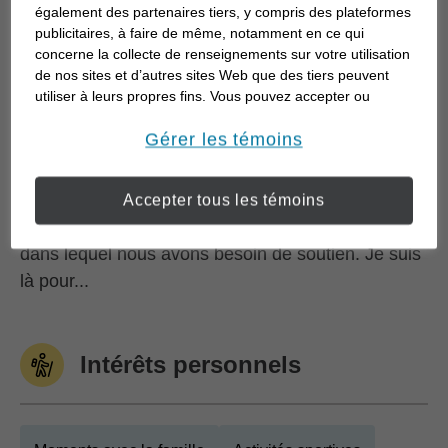
investissement pour Edward Jones. Je possède
également des partenaires tiers, y compris des plateformes
publicitaires, à faire de même, notamment en ce qui
une pratique ici, en ville, qui se spécialise dans la
concerne la collecte de renseignements sur votre utilisation
prestation de conseils financiers aux familles, aux
de nos sites et d’autres sites Web que des tiers peuvent
professionnels et aux propriétaires de petites
utiliser à leurs propres fins. Vous pouvez accepter ou
refuser l’utilisation de la plupart des témoins ci-dessous.
entreprises.
Pour en savoir plus sur la façon dont nous utilisons les
Gérer les témoins
témoins et sur nos pratiques en matière de confidentialité,
On nous enseigne tellement de compétences au
veuillez consulter notre
Déclaration de confidentialité de
cours de notre vie, mais obtenir une bonne
Accepter tous les témoins
opens in a new window
l’information transmise en ligne
.
compréhension financière est souvent un domaine
dans lequel nous avons besoin de soutien. Je suis
là pour...
Intérêts personnels