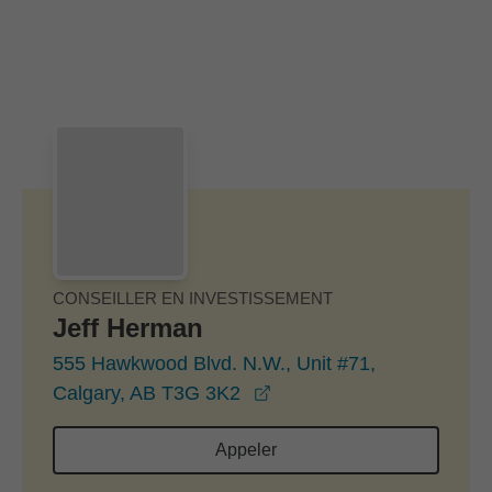
Passer au contenu principal
Skip to find a financial advisor link
CONSEILLER EN INVESTISSEMENT
Jeff Herman
555 Hawkwood Blvd. N.W., Unit #71,
opens in a new window
Calgary, AB T3G 3K2
Appeler