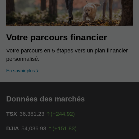
Votre parcours financier
Votre parcours en 5 étapes vers un plan financier
personnalisé.
En savoir plus
Données des marchés
TSX
36,381.23
(
+
244.92
)
DJIA
54,036.93
(
+
151.83
)