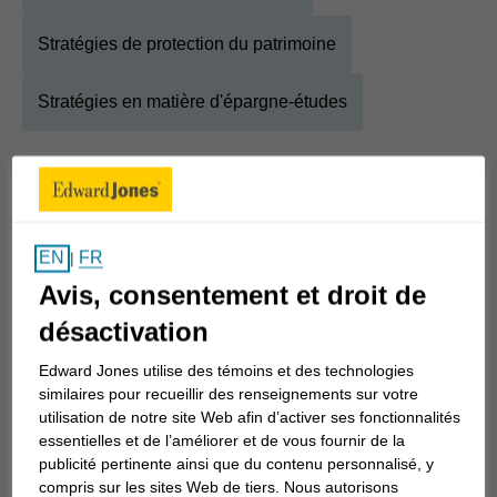
Stratégies de protection du patrimoine
Stratégies en matière d'épargne-études
À propos
Jeff
Afficher la biographie complète
FR
EN
|
Bonjour et bienvenue!
Avis, consentement et droit de
désactivation
Merci de votre visite sur ma page. Je suis toujours
honoré et ravi lorsqu’une personne souhaite me
Edward Jones utilise des témoins et des technologies
connaître davantage pour que je puisse l’aider à
similaires pour recueillir des renseignements sur votre
utilisation de notre site Web afin d’activer ses fonctionnalités
changer son avenir financier.
essentielles et de l’améliorer et de vous fournir de la
publicité pertinente ainsi que du contenu personnalisé, y
Je m’appelle Jeff Herman et je suis conseiller en
compris sur les sites Web de tiers. Nous autorisons