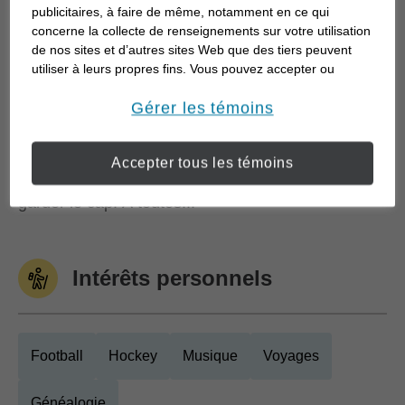
appropriée pour vous et votre famille, et un objectif
publicitaires, à faire de même, notamment en ce qui
bien défini.
concerne la collecte de renseignements sur votre utilisation
de nos sites et d’autres sites Web que des tiers peuvent
utiliser à leurs propres fins. Vous pouvez accepter ou
Ce qui nous inspire, mon équipe et moi, c’est de
refuser l’utilisation de la plupart des témoins ci-dessous.
travailler avec des clients comme vous pour
Pour en savoir plus sur la façon dont nous utilisons les
Gérer les témoins
témoins et sur nos pratiques en matière de confidentialité,
élaborer des stratégies ciblées qui vous
veuillez consulter notre
Déclaration de confidentialité de
permettront d’atteindre vos objectifs financiers.
Accepter tous les témoins
opens in a new window
l’information transmise en ligne
.
Nous suivrons vos progrès afin de vous aider à
garder le cap. À toutes...
Intérêts personnels
Football
Hockey
Musique
Voyages
Généalogie