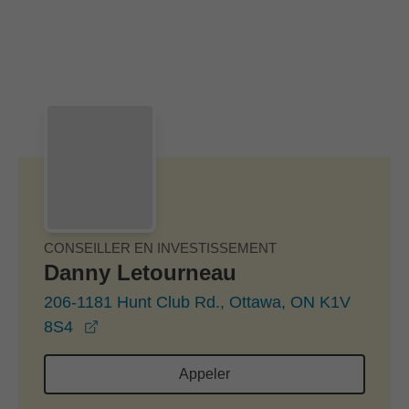
Passer au contenu principal
Skip to find a financial advisor link
CONSEILLER EN INVESTISSEMENT
Danny Letourneau
206-1181 Hunt Club Rd., Ottawa, ON K1V
opens in a new window
8S4
Appeler