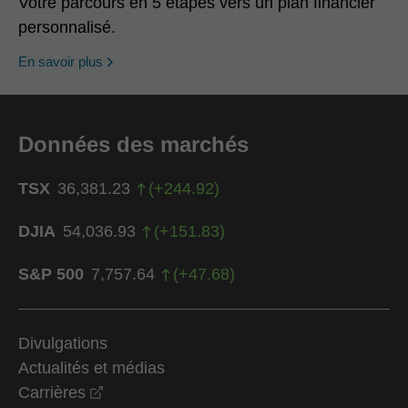
Votre parcours en 5 étapes vers un plan financier
personnalisé.
En savoir plus
Données des marchés
TSX
36,381.23
(
+
244.92
)
DJIA
54,036.93
(
+
151.83
)
S&P 500
7,757.64
(
+
47.68
)
Divulgations
Actualités et médias
opens in a new window
Carrières