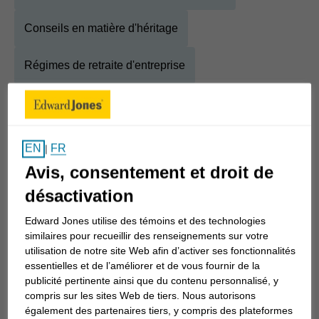
Conseils en matière d'héritage
Régimes de retraite d'entreprise
À propos
Christine
FR
EN
|
Afficher la biographie complète
Avis, consentement et droit de
Je suis conseillère en investissement comptant
plus de 25 ans d’expérience dans le secteur
désactivation
financier. Mon objectif est de fournir des conseils
Edward Jones utilise des témoins et des technologies
complètement impartiaux aux Canadiens. Dans le
similaires pour recueillir des renseignements sur votre
marché actuel, trop de gens évitent de demander
utilisation de notre site Web afin d’activer ses fonctionnalités
essentielles et de l’améliorer et de vous fournir de la
des conseils ou reçoivent de mauvais conseils, et
publicité pertinente ainsi que du contenu personnalisé, y
les conséquences peuvent être coûteuses.
compris sur les sites Web de tiers. Nous autorisons
également des partenaires tiers, y compris des plateformes