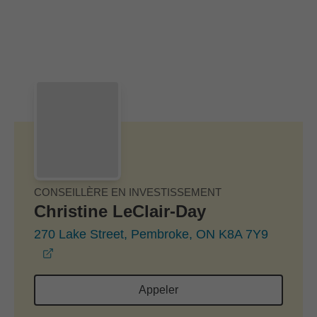
Passer au contenu principal
Skip to find a financial advisor link
CONSEILLÈRE EN INVESTISSEMENT
Christine LeClair-Day
270 Lake Street, Pembroke, ON K8A 7Y9
opens in a new window
Appeler