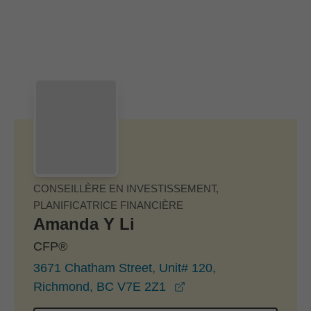
Passer au contenu principal
Skip to find a financial advisor link
CONSEILLÈRE EN INVESTISSEMENT,
PLANIFICATRICE FINANCIÈRE
Amanda Y Li
CFP®
3671 Chatham Street, Unit# 120,
opens in a new windo
Richmond, BC V7E 2Z1