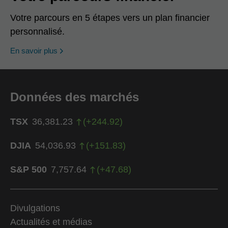
Votre parcours en 5 étapes vers un plan financier
personnalisé.
En savoir plus
Données des marchés
TSX
36,381.23
(
+
244.92
)
DJIA
54,036.93
(
+
151.83
)
S&P 500
7,757.64
(
+
47.68
)
Divulgations
Actualités et médias