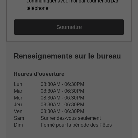
communiquer avec moi par courriel ou par
téléphone.
Renseignements sur le bureau
Heures d’ouverture
Heures d’ouverture du bureau
Lun
08:30AM - 06:30PM
Jour de semaine
Disponibilité
Mar
08:30AM - 06:30PM
Mer
08:30AM - 06:30PM
Jeu
08:30AM - 06:30PM
Ven
08:30AM - 06:30PM
Sam
Sur rendez-vous seulement
Dim
Fermé pour la période des Fêtes