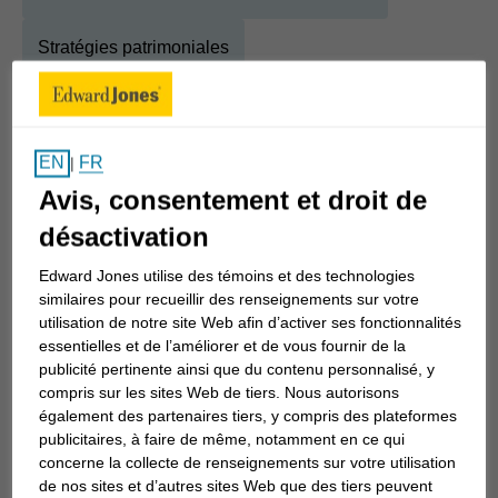
Stratégies patrimoniales
Stratégies relatives à la succession et au patrimoine
FR
EN
Planification intergénérationnelle
|
Avis, consentement et droit de
désactivation
À propos
Amanda
Edward Jones utilise des témoins et des technologies
similaires pour recueillir des renseignements sur votre
Afficher la biographie complète
utilisation de notre site Web afin d’activer ses fonctionnalités
Au cours de mes 22 dernières années à titre de
essentielles et de l’améliorer et de vous fournir de la
conseillère en investissement, j’ai cultivé une
publicité pertinente ainsi que du contenu personnalisé, y
passion profonde et constante pour la réussite des
compris sur les sites Web de tiers. Nous autorisons
également des partenaires tiers, y compris des plateformes
gens. J’adore les voir atteindre leurs objectifs. Je
publicitaires, à faire de même, notamment en ce qui
m’engage non seulement à gagner la confiance de
concerne la collecte de renseignements sur votre utilisation
mes clients, mais aussi à la conserver au fil du
de nos sites et d’autres sites Web que des tiers peuvent