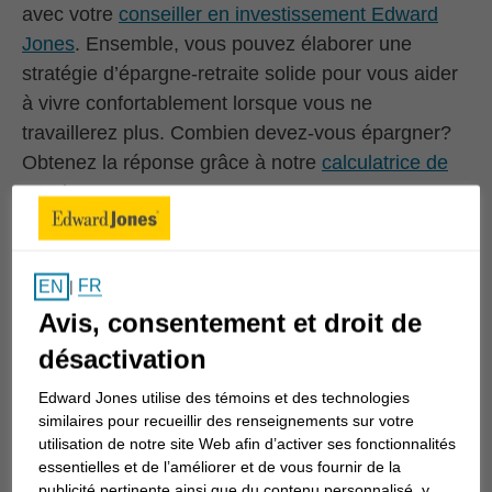
avec votre
conseiller en investissement Edward
Jones
. Ensemble, vous pouvez élaborer une
stratégie d’épargne-retraite solide pour vous aider
à vivre confortablement lorsque vous ne
travaillerez plus. Combien devez-vous épargner?
Obtenez la réponse grâce à notre
calculatrice de
retraite
.
Comment savoir si
FR
EN
|
Avis, consentement et droit de
j'épargne
désactivation
suffisamment pour
Edward Jones utilise des témoins et des technologies
ma retraite?
similaires pour recueillir des renseignements sur votre
utilisation de notre site Web afin d’activer ses fonctionnalités
essentielles et de l’améliorer et de vous fournir de la
Il y a beaucoup de choses que vous ne pouvez
publicité pertinente ainsi que du contenu personnalisé, y