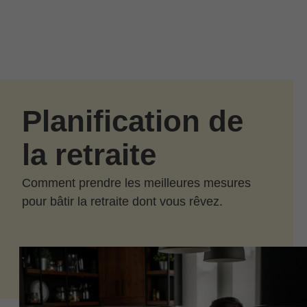
Passer au contenu principal
Skip to find a financial advisor link
Planification de
la retraite
Comment prendre les meilleures mesures
pour bâtir la retraite dont vous rêvez.