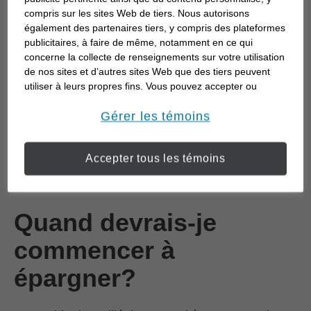
compris sur les sites Web de tiers. Nous autorisons
pas contrôler dans la vie, mais votre épargne pour
également des partenaires tiers, y compris des plateformes
l’avenir n’a pas besoin de figurer sur cette liste.
publicitaires, à faire de même, notamment en ce qui
Passez en revue vos objectifs et évaluez vos
concerne la collecte de renseignements sur votre utilisation
attentes en matière de rendement des placements.
de nos sites et d’autres sites Web que des tiers peuvent
utiliser à leurs propres fins. Vous pouvez accepter ou
refuser l’utilisation de la plupart des témoins ci-dessous.
Pour en savoir plus sur la façon dont nous utilisons les
Gérer les témoins
Commencez l'examen
témoins et sur nos pratiques en matière de confidentialité,
veuillez consulter notre
Déclaration de confidentialité de
Accepter tous les témoins
opens in a new window
l’information transmise en ligne
.
Quand devrais-je
commencer à
épargner?