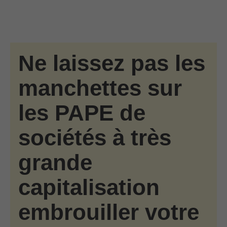
Passer au contenu principal
Skip to find a financial advisor link
Ne laissez pas les
manchettes sur
les PAPE de
sociétés à très
grande
capitalisation
embrouiller votre