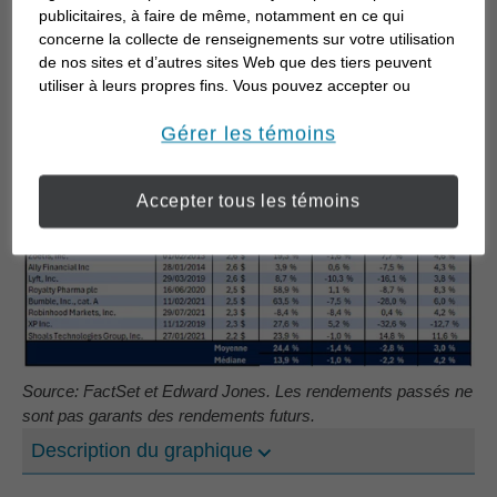
publicitaires, à faire de même, notamment en ce qui
concerne la collecte de renseignements sur votre utilisation
de nos sites et d’autres sites Web que des tiers peuvent
utiliser à leurs propres fins. Vous pouvez accepter ou
refuser l’utilisation de la plupart des témoins ci-dessous.
Pour en savoir plus sur la façon dont nous utilisons les
Gérer les témoins
témoins et sur nos pratiques en matière de confidentialité,
veuillez consulter notre
Déclaration de confidentialité de
Accepter tous les témoins
opens in a new window
l’information transmise en ligne
.
Source: FactSet et Edward Jones. Les rendements passés ne
sont pas garants des rendements futurs.
Description du graphique