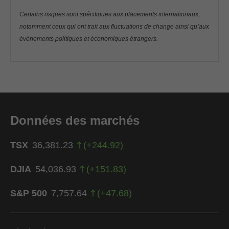
Certains risques sont spécifiques aux placements internationaux,
notamment ceux qui ont trait aux fluctuations de change ainsi qu’aux
événements politiques et économiques étrangers.
Données des marchés
TSX
36,381.23
(
+
244.92
)
DJIA
54,036.93
(
+
151.83
)
S&P 500
7,757.64
(
+
47.68
)