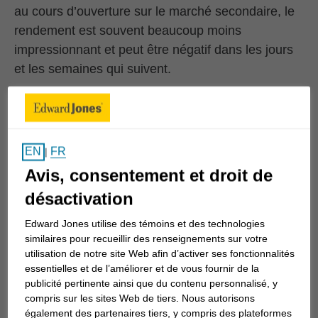
au cours d’ouverture sur le marché secondaire, le
rendement est souvent beaucoup moins
impressionnant et peut être négatif dans les jours
et les semaines qui suivent.
Le rendement des cours historique de 30 des plus
importants PAPE des sociétés de l’indice Russell
3000 est illustré dans le tableau 1 et fait ressortir
FR
EN
|
l’écart entre le rendement par rapport au prix de
Avis, consentement et droit de
l’offre et ce que les investisseurs particuliers
pourraient réellement obtenir.
désactivation
Edward Jones utilise des témoins et des technologies
Tableau 1 :
similaires pour recueillir des renseignements sur votre
utilisation de notre site Web afin d’activer ses fonctionnalités
essentielles et de l’améliorer et de vous fournir de la
publicité pertinente ainsi que du contenu personnalisé, y
compris sur les sites Web de tiers. Nous autorisons
également des partenaires tiers, y compris des plateformes