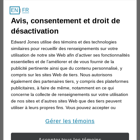
Comment choisir un
FR
EN
|
conseiller en investissement
Avis, consentement et droit de
Choisir un conseiller en investissement est
désactivation
la première étape d’une planification de
Edward Jones utilise des témoins et des technologies
votre avenir. Voici comment commencer.
similaires pour recueillir des renseignements sur votre
utilisation de notre site Web afin d’activer ses fonctionnalités
essentielles et de l’améliorer et de vous fournir de la
publicité pertinente ainsi que du contenu personnalisé, y
compris sur les sites Web de tiers. Nous autorisons
également des partenaires tiers, y compris des plateformes
publicitaires, à faire de même, notamment en ce qui
concerne la collecte de renseignements sur votre utilisation
de nos sites et d’autres sites Web que des tiers peuvent
utiliser à leurs propres fins. Vous pouvez accepter ou
refuser l’utilisation de la plupart des témoins ci-dessous.
Pour en savoir plus sur la façon dont nous utilisons les
Gérer les témoins
témoins et sur nos pratiques en matière de confidentialité,
veuillez consulter notre
Déclaration de confidentialité de