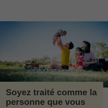
Passer au contenu principal
Skip to find a financial advisor link
Soyez traité comme la
personne que vous