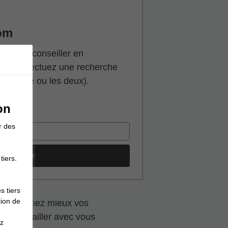
om
he d’un conseiller en
ulier, effectuez une recherche
 famille ou les deux).
on
tissement
r des
echerche
tiers.
s tiers
tion de
? Comprenez mieux vos
peut travailler avec vous
ez