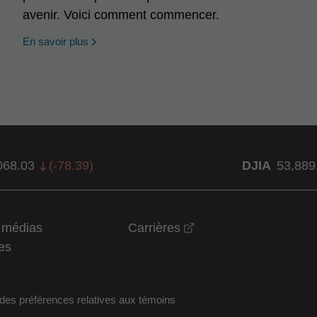
avenir. Voici comment commencer.
En savoir plus
068.03
(
-78.39
)
DJIA
53,889
opens in a new wind
t médias
Carrières
es
des préférences relatives aux témoins