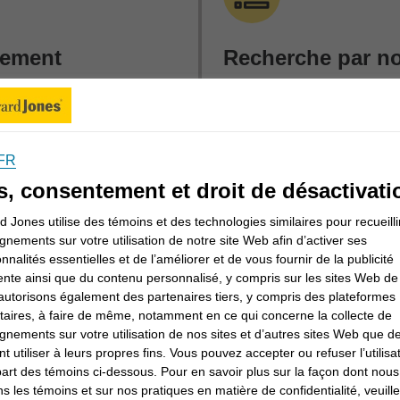
cement
Recherche par n
s des quartiers partout
Si vous êtes à la recherc
s en investissement près
investissement en partic
nseillers en
par nom (prénom, nom de
FR
itoire
.
s, consentement et droit de désactivati
Nom du conseiller en inves
 Jones utilise des témoins et des technologies similaires pour recueilli
gnements sur votre utilisation de notre site Web afin d’activer ses
onnalités essentielles et de l’améliorer et de vous fournir de la publicité
he
R
ente ainsi que du contenu personnalisé, y compris sur les sites Web de 
utorisons également des partenaires tiers, y compris des plateformes
itaires, à faire de même, notamment en ce qui concerne la collecte de
gnements sur votre utilisation de nos sites et d’autres sites Web que de
t utiliser à leurs propres fins. Vous pouvez accepter ou refuser l’utilisa
mment travailler avec un conseiller en investissement
part des témoins ci-dessous. Pour en savoir plus sur la façon dont nous
ticuliers et la façon dont un conseiller en investissement 
ons les témoins et sur nos pratiques en matière de confidentialité, veuill