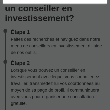
un conseiller en
investissement?
Étape 1
Faites des recherches et naviguez dans notre
menu de conseillers en investissement à l’aide
de nos outils.
Étape 2
Lorsque vous trouvez un conseiller en
investissement avec lequel vous souhaiteriez
travailler, transmettez-lui vos coordonnées au
moyen de sa page de profil. Il communiquera
avec vous pour organiser une consultation
gratuite.