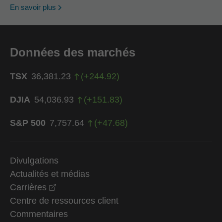
En savoir plus
Données des marchés
TSX
36,381.23
(
+
244.92
)
DJIA
54,036.93
(
+
151.83
)
S&P 500
7,757.64
(
+
47.68
)
Divulgations
Actualités et médias
opens in a new window
Carrières
Centre de ressources client
Commentaires