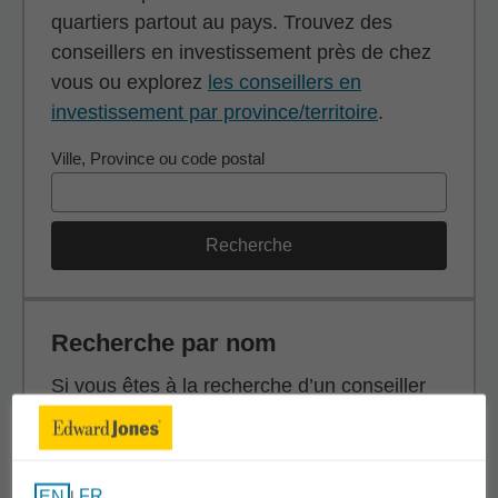
quartiers partout au pays. Trouvez des
conseillers en investissement près de chez
vous ou explorez
les conseillers en
investissement par province/territoire
.
Ville, Province ou code postal
Recherche
Recherche par nom
Si vous êtes à la recherche d’un conseiller
en investissement en particulier, effectuez
une recherche par nom (prénom, nom de
famille ou les deux).
FR
EN
|