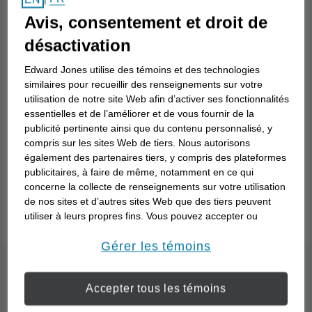
Nom du conseiller en investissement
Avis, consentement et droit de
désactivation
Recherche
Edward Jones utilise des témoins et des technologies
similaires pour recueillir des renseignements sur votre
utilisation de notre site Web afin d’activer ses fonctionnalités
essentielles et de l’améliorer et de vous fournir de la
Vous ne savez pas comment travailler avec un
publicité pertinente ainsi que du contenu personnalisé, y
conseiller en investissement? Comprenez mieux
compris sur les sites Web de tiers. Nous autorisons
également des partenaires tiers, y compris des plateformes
vos objectifs financiers particuliers et la façon dont
publicitaires, à faire de même, notamment en ce qui
un conseiller en investissement peut travailler avec
concerne la collecte de renseignements sur votre utilisation
vous pour les atteindre grâce à notre questionnaire
de nos sites et d’autres sites Web que des tiers peuvent
« Point de départ »
.
utiliser à leurs propres fins. Vous pouvez accepter ou
refuser l’utilisation de la plupart des témoins ci-dessous.
Pour en savoir plus sur la façon dont nous utilisons les
Gérer les témoins
témoins et sur nos pratiques en matière de confidentialité,
Quel est le processus
veuillez consulter notre
Déclaration de confidentialité de
Accepter tous les témoins
opens in a new window
l’information transmise en ligne
.
d’un partenariat avec