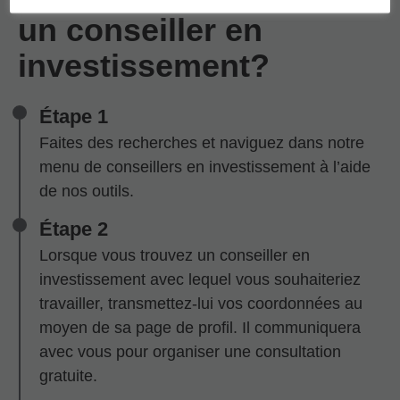
un conseiller en
investissement?
Étape 1
Faites des recherches et naviguez dans notre
menu de conseillers en investissement à l’aide
de nos outils.
Étape 2
Lorsque vous trouvez un conseiller en
investissement avec lequel vous souhaiteriez
travailler, transmettez-lui vos coordonnées au
moyen de sa page de profil. Il communiquera
avec vous pour organiser une consultation
gratuite.