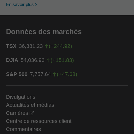
En savoir plus
Données des marchés
TSX
36,381.23
(
+
244.92
)
DJIA
54,036.93
(
+
151.83
)
S&P 500
7,757.64
(
+
47.68
)
Divulgations
Actualités et médias
opens in a new window
Carrières
Centre de ressources client
Commentaires