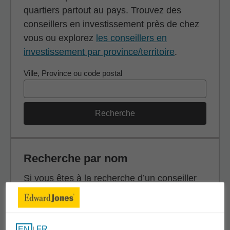
quartiers partout au pays. Trouvez des
conseillers en investissement près de chez
vous ou explorez
les conseillers en
investissement par province/territoire
.
Ville, Province ou code postal
Recherche
Recherche par nom
Si vous êtes à la recherche d’un conseiller
en investissement en particulier, effectuez
une recherche par nom (prénom, nom de
famille ou les deux).
FR
EN
|