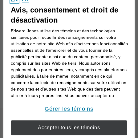
Nom du conseiller en investissement
Avis, consentement et droit de
désactivation
Recherche
Edward Jones utilise des témoins et des technologies
similaires pour recueillir des renseignements sur votre
utilisation de notre site Web afin d’activer ses fonctionnalités
essentielles et de l’améliorer et de vous fournir de la
Vous ne savez pas comment travailler avec un
publicité pertinente ainsi que du contenu personnalisé, y
conseiller en investissement? Comprenez mieux
compris sur les sites Web de tiers. Nous autorisons
également des partenaires tiers, y compris des plateformes
vos objectifs financiers particuliers et la façon dont
publicitaires, à faire de même, notamment en ce qui
un conseiller en investissement peut travailler avec
concerne la collecte de renseignements sur votre utilisation
vous pour les atteindre grâce à notre questionnaire
de nos sites et d’autres sites Web que des tiers peuvent
« Point de départ »
.
utiliser à leurs propres fins. Vous pouvez accepter ou
refuser l’utilisation de la plupart des témoins ci-dessous.
Pour en savoir plus sur la façon dont nous utilisons les
Gérer les témoins
témoins et sur nos pratiques en matière de confidentialité,
Quel est le processus
veuillez consulter notre
Déclaration de confidentialité de
Accepter tous les témoins
opens in a new window
l’information transmise en ligne
.
d’un partenariat avec